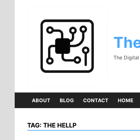
Skip
to
content
The
The Digita
ABOUT
BLOG
CONTACT
HOME
TAG:
THE HELLP