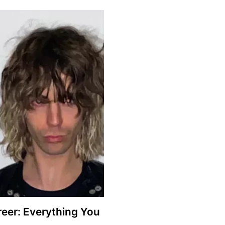
areer: Everything You